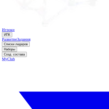
Игроки
ИПК
Развитие
Задания
Списки лидеров
Наборы
Созд. состава
MyClub