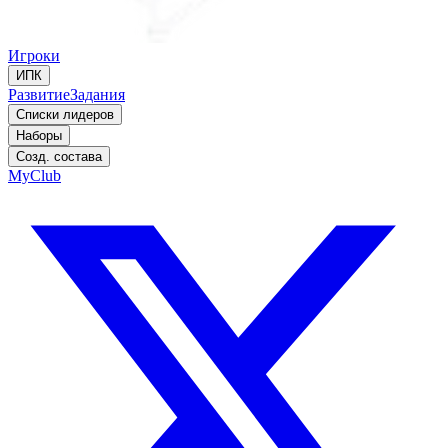
Игроки
ИПК
Развитие
Задания
Списки лидеров
Наборы
Созд. состава
MyClub