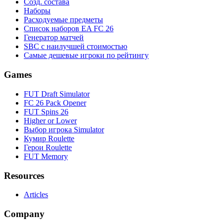
Созд. состава
Наборы
Расходуемые предметы
Список наборов EA FC 26
Генератор матчей
SBC с наилучшей стоимостью
Самые дешевые игроки по рейтингу
Games
FUT Draft Simulator
FC 26 Pack Opener
FUT Spins 26
Higher or Lower
Выбор игрока Simulator
Кумир Roulette
Герои Roulette
FUT Memory
Resources
Articles
Company