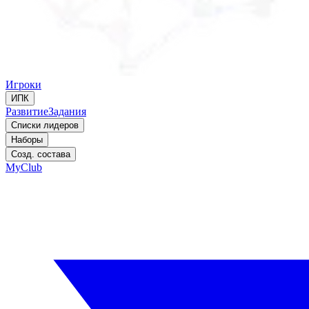
Игроки
ИПК
Развитие
Задания
Списки лидеров
Наборы
Созд. состава
MyClub