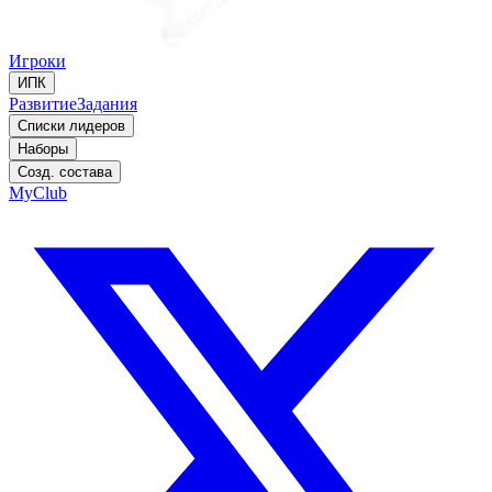
Игроки
ИПК
Развитие
Задания
Списки лидеров
Наборы
Созд. состава
MyClub