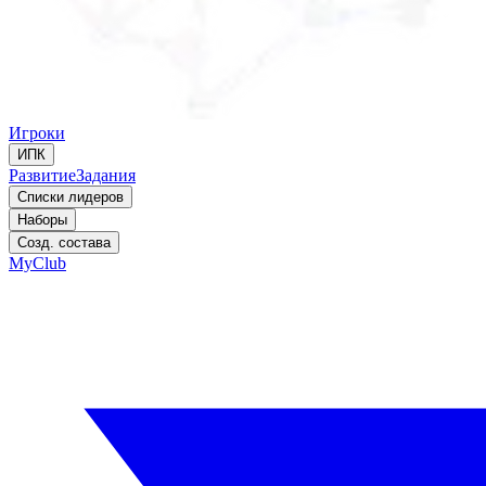
Игроки
ИПК
Развитие
Задания
Списки лидеров
Наборы
Созд. состава
MyClub