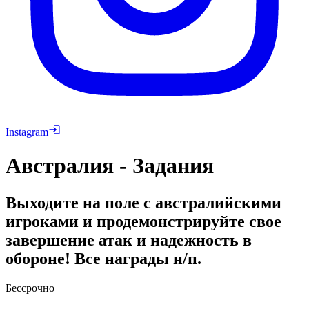
Instagram
Австралия - Задания
Выходите на поле с австралийскими
игроками и продемонстрируйте свое
завершение атак и надежность в
обороне! Все награды н/п.
Бессрочно