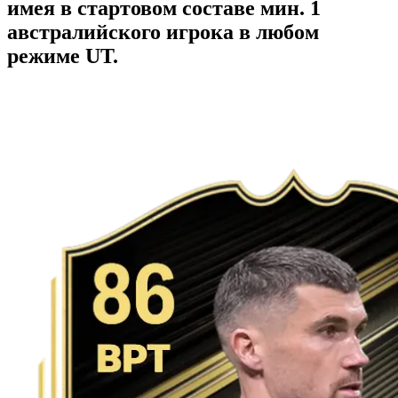
имея в стартовом составе мин. 1
австралийского игрока в любом
режиме UT.