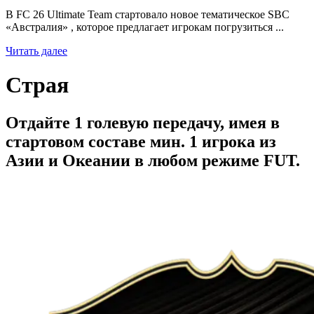
В FC 26 Ultimate Team стартовало новое тематическое SBC
«Австралия» , которое предлагает игрокам погрузиться ...
Читать далее
Страя
Отдайте 1 голевую передачу, имея в
стартовом составе мин. 1 игрока из
Азии и Океании в любом режиме FUT.