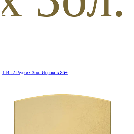
1 Из 2 Редких Зол. Игроков 86+