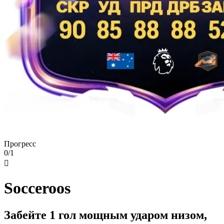
Прогресс
0/1

Socceroos
Забейте 1 гол мощным ударом низом,