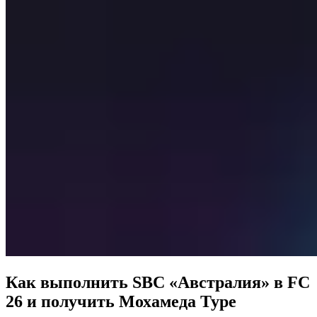
Как выполнить SBC «Австралия» в FC
26 и получить Мохамеда Туре