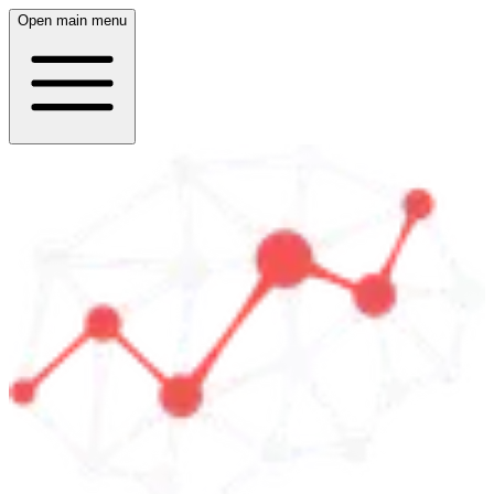
Open main menu