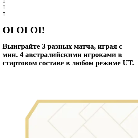



OI OI OI!
Выиграйте 3 разных матча, играя с
мин. 4 австралийскими игроками в
стартовом составе в любом режиме UT.