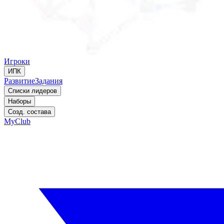
Игроки
ИПК
Развитие
Задания
Списки лидеров
Наборы
Созд. состава
MyClub