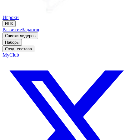
Игроки
ИПК
Развитие
Задания
Списки лидеров
Наборы
Созд. состава
MyClub