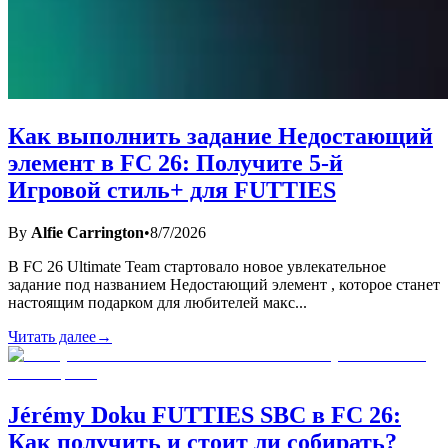
Как выполнить задание Недостающий
элемент в FC 26: Получите 5-й
Игровой стиль+ для FUTTIES
By
Alfie Carrington
•
8/7/2026
В FC 26 Ultimate Team стартовало новое увлекательное
задание под названием Недостающий элемент , которое станет
настоящим подарком для любителей макс
...
Читать далее
→
Jérémy Doku FUTTIES SBC в FC 26:
Как получить и стоит ли собирать?