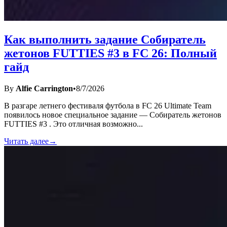
Как выполнить задание Собиратель
жетонов FUTTIES #3 в FC 26: Полный
гайд
By
Alfie Carrington
•
8/7/2026
В разгаре летнего фестиваля футбола в FC 26 Ultimate Team
появилось новое специальное задание — Собиратель жетонов
FUTTIES #3 . Это отличная возможно
...
Читать далее
→