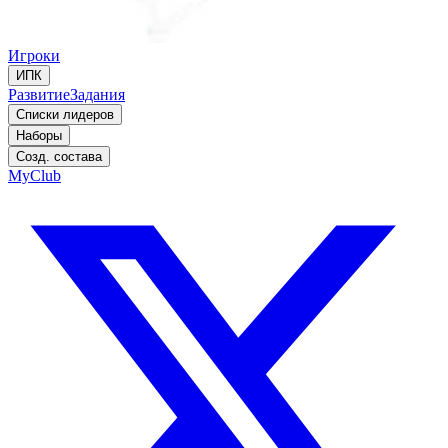
Игроки
ИПК
Развитие
Задания
Списки лидеров
Наборы
Созд. состава
MyClub