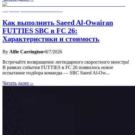
Как выполнить Saeed Al-Owairan
FUTTIES SBC в FC 26:
Характеристики и стоимость
By
Alfie Carrington
•
8/7/2026
Встречайте возвращение легендарного скоростного монстра!
В рамках события FUTTIES в FC 26 появилось новое
испытание подбора команды — SBC Saeed Al-Ow
...
Читать далее
→