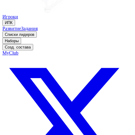
Игроки
ИПК
Развитие
Задания
Списки лидеров
Наборы
Созд. состава
MyClub