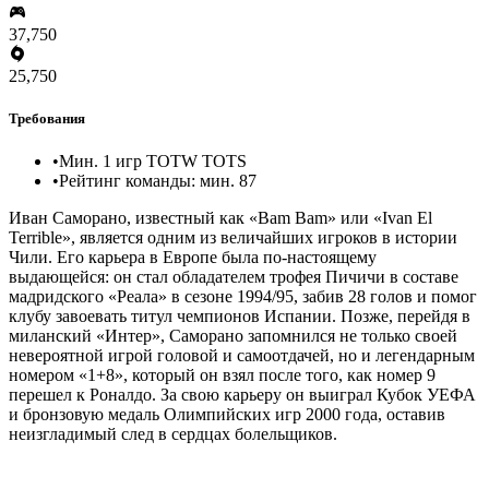
37,750
25,750
Требования
•
Мин. 1 игр TOTW TOTS
•
Рейтинг команды: мин. 87
Иван Саморано, известный как «Bam Bam» или «Ivan El
Terrible», является одним из величайших игроков в истории
Чили. Его карьера в Европе была по-настоящему
выдающейся: он стал обладателем трофея Пичичи в составе
мадридского «Реала» в сезоне 1994/95, забив 28 голов и помог
клубу завоевать титул чемпионов Испании. Позже, перейдя в
миланский «Интер», Саморано запомнился не только своей
невероятной игрой головой и самоотдачей, но и легендарным
номером «1+8», который он взял после того, как номер 9
перешел к Роналдо. За свою карьеру он выиграл Кубок УЕФА
и бронзовую медаль Олимпийских игр 2000 года, оставив
неизгладимый след в сердцах болельщиков.