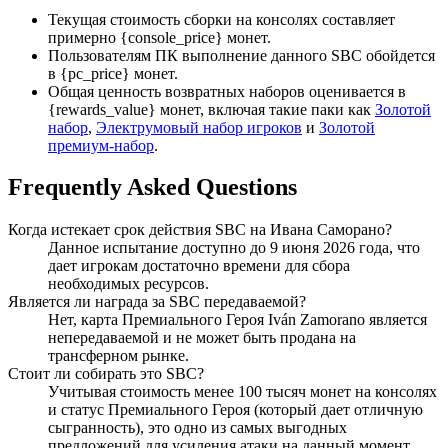
Текущая стоимость сборки на консолях составляет
примерно {console_price} монет.
Пользователям ПК выполнение данного SBC обойдется
в {pc_price} монет.
Общая ценность возвратных наборов оценивается в
{rewards_value} монет, включая такие паки как
Золотой
набор
,
Электрумовый набор игроков
и
Золотой
премиум-набор
.
Frequently Asked Questions
Когда истекает срок действия SBC на Ивана Саморано?
Данное испытание доступно до 9 июня 2026 года, что
дает игрокам достаточно времени для сбора
необходимых ресурсов.
Является ли награда за SBC передаваемой?
Нет, карта Премиального Героя Iván Zamorano является
непередаваемой и не может быть продана на
трансферном рынке.
Стоит ли собирать это SBC?
Учитывая стоимость менее 100 тысяч монет на консолях
и статус Премиального Героя (который дает отличную
сыгранность), это одно из самых выгодных
предложений для усиления атаки на данный момент.