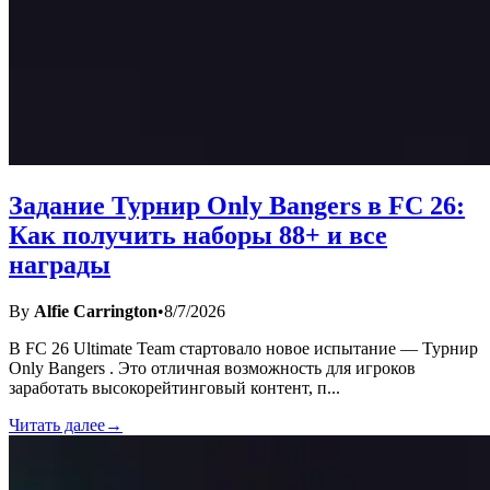
Задание Турнир Only Bangers в FC 26:
Как получить наборы 88+ и все
награды
By
Alfie Carrington
•
8/7/2026
В FC 26 Ultimate Team стартовало новое испытание — Турнир
Only Bangers . Это отличная возможность для игроков
заработать высокорейтинговый контент, п
...
Читать далее
→