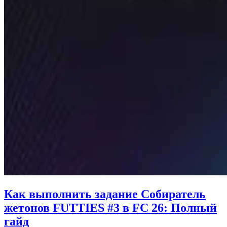
Как выполнить задание Собиратель
жетонов FUTTIES #3 в FC 26: Полный
гайд