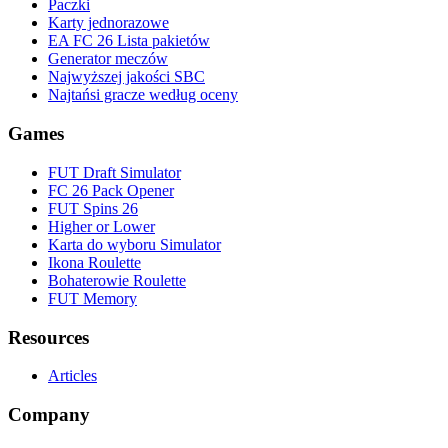
Paczki
Karty jednorazowe
EA FC 26 Lista pakietów
Generator meczów
Najwyższej jakości SBC
Najtańsi gracze według oceny
Games
FUT Draft Simulator
FC 26 Pack Opener
FUT Spins 26
Higher or Lower
Karta do wyboru Simulator
Ikona Roulette
Bohaterowie Roulette
FUT Memory
Resources
Articles
Company