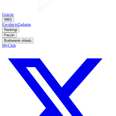
Gracze
WBS
Ewolucje
Zadania
Rankingi
Paczki
Budowanie składu
MyClub