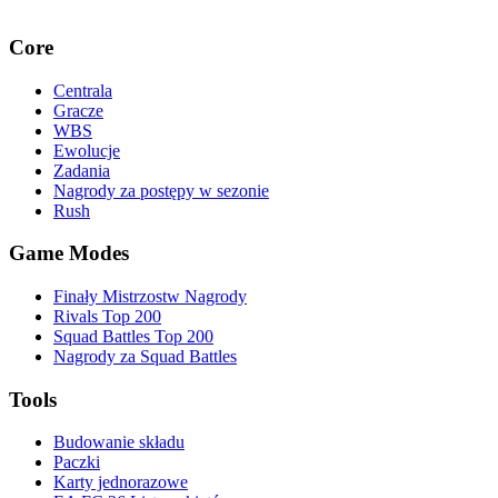
Core
Centrala
Gracze
WBS
Ewolucje
Zadania
Nagrody za postępy w sezonie
Rush
Game Modes
Finały Mistrzostw Nagrody
Rivals Top 200
Squad Battles Top 200
Nagrody za Squad Battles
Tools
Budowanie składu
Paczki
Karty jednorazowe