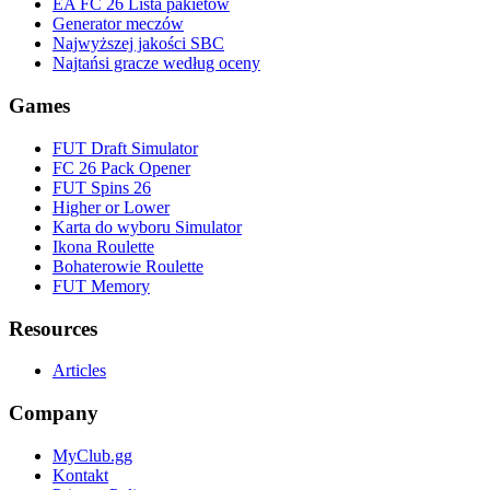
EA FC 26 Lista pakietów
Generator meczów
Najwyższej jakości SBC
Najtańsi gracze według oceny
Games
FUT Draft Simulator
FC 26 Pack Opener
FUT Spins 26
Higher or Lower
Karta do wyboru Simulator
Ikona Roulette
Bohaterowie Roulette
FUT Memory
Resources
Articles
Company
MyClub.gg
Kontakt