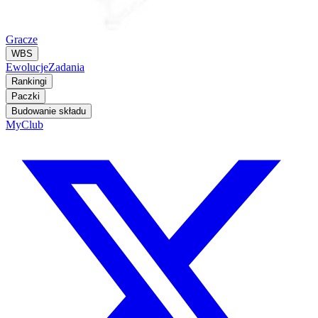
Gracze
WBS
Ewolucje
Zadania
Rankingi
Paczki
Budowanie składu
MyClub