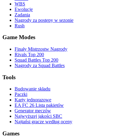
WBS
Ewolucje
Zadania
Nagrody za postępy w sezonie
Rush
Game Modes
Finały Mistrzostw Nagrody
Rivals Top 200
Squad Battles Top 200
Nagrody za Squad Battles
Tools
Budowanie składu
Paczki
Karty jednorazowe
EA FC 26 Lista pakietów
Generator meczów
Najwyższej jakości SBC
Najtańsi gracze według oceny
Games