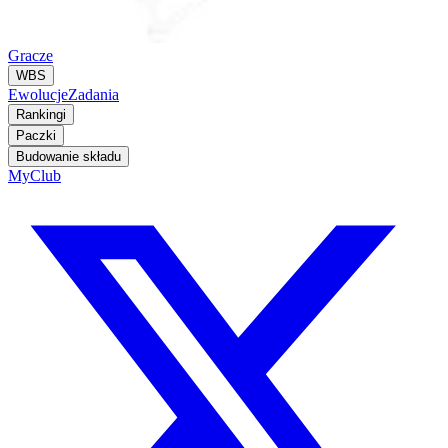
Gracze
WBS
Ewolucje
Zadania
Rankingi
Paczki
Budowanie składu
MyClub