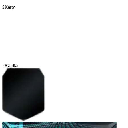
2
Karty
2
Rzadka