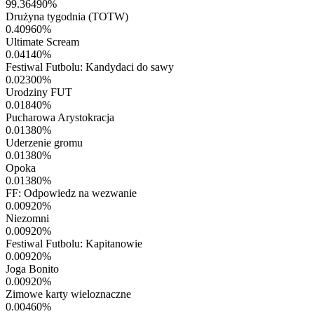
99.36490
%
Drużyna tygodnia (TOTW)
0.40960
%
Ultimate Scream
0.04140
%
Festiwal Futbolu: Kandydaci do sawy
0.02300
%
Urodziny FUT
0.01840
%
Pucharowa Arystokracja
0.01380
%
Uderzenie gromu
0.01380
%
Opoka
0.01380
%
FF: Odpowiedz na wezwanie
0.00920
%
Niezomni
0.00920
%
Festiwal Futbolu: Kapitanowie
0.00920
%
Joga Bonito
0.00920
%
Zimowe karty wieloznaczne
0.00460
%