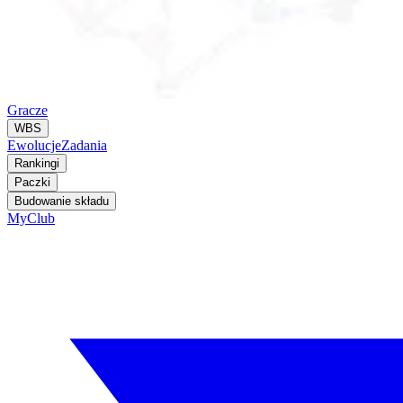
Gracze
WBS
Ewolucje
Zadania
Rankingi
Paczki
Budowanie składu
MyClub