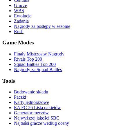
Centrala
Gracze
WBS
Ewolucje
Zadania
Nagrody za postępy w sezonie
Rush
Game Modes
Finały Mistrzostw Nagrody
Rivals Top 200
Squad Battles Top 200
Nagrody za Squad Battles
Tools
Budowanie składu
Paczki
Karty jednorazowe
EA FC 26 Lista pakietów
Generator meczów
Najwyższej jakości SBC
Najtańsi gracze według oceny