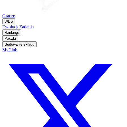
Gracze
WBS
Ewolucje
Zadania
Rankingi
Paczki
Budowanie składu
MyClub