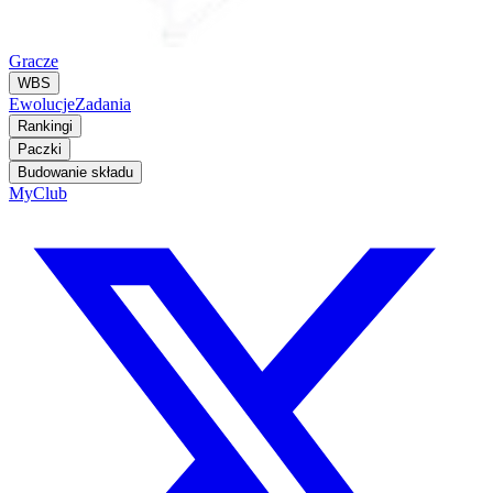
Gracze
WBS
Ewolucje
Zadania
Rankingi
Paczki
Budowanie składu
MyClub