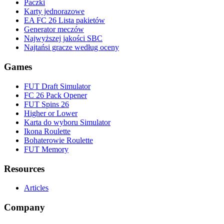
Paczki
Karty jednorazowe
EA FC 26 Lista pakietów
Generator meczów
Najwyższej jakości SBC
Najtańsi gracze według oceny
Games
FUT Draft Simulator
FC 26 Pack Opener
FUT Spins 26
Higher or Lower
Karta do wyboru Simulator
Ikona Roulette
Bohaterowie Roulette
FUT Memory
Resources
Articles
Company