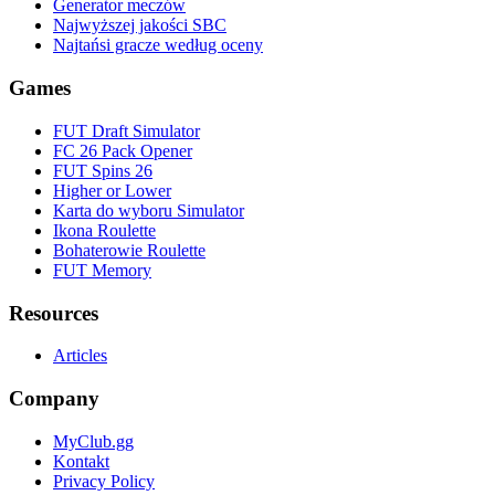
Generator meczów
Najwyższej jakości SBC
Najtańsi gracze według oceny
Games
FUT Draft Simulator
FC 26 Pack Opener
FUT Spins 26
Higher or Lower
Karta do wyboru Simulator
Ikona Roulette
Bohaterowie Roulette
FUT Memory
Resources
Articles
Company
MyClub.gg
Kontakt
Privacy Policy