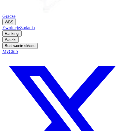
Gracze
WBS
Ewolucje
Zadania
Rankingi
Paczki
Budowanie składu
MyClub