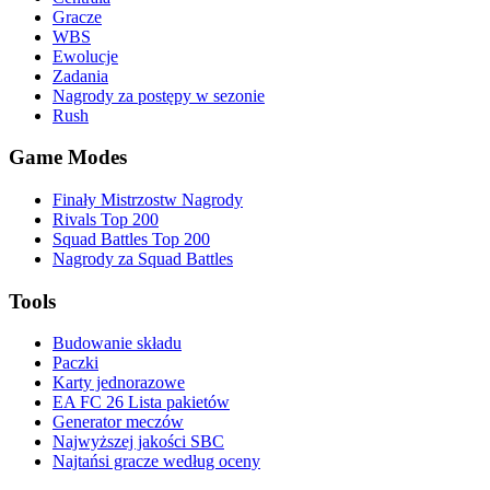
Gracze
WBS
Ewolucje
Zadania
Nagrody za postępy w sezonie
Rush
Game Modes
Finały Mistrzostw Nagrody
Rivals Top 200
Squad Battles Top 200
Nagrody za Squad Battles
Tools
Budowanie składu
Paczki
Karty jednorazowe
EA FC 26 Lista pakietów
Generator meczów
Najwyższej jakości SBC
Najtańsi gracze według oceny