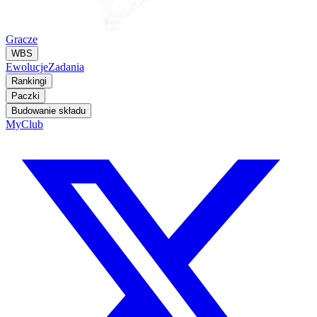
Gracze
WBS
Ewolucje
Zadania
Rankingi
Paczki
Budowanie składu
MyClub