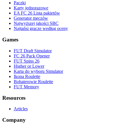
Paczki
Karty jednorazowe
EA FC 26 Lista pakietów
Generator meczów
Najwyższej jakości SBC
Najtańsi gracze według oceny
Games
FUT Draft Simulator
FC 26 Pack Opener
FUT Spins 26
Higher or Lower
Karta do wyboru Simulator
Ikona Roulette
Bohaterowie Roulette
FUT Memory
Resources
Articles
Company