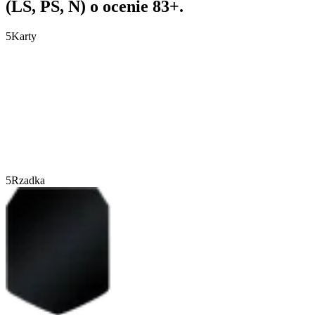
(LS, PS, N) o ocenie 83+.
5
Karty
5
Rzadka