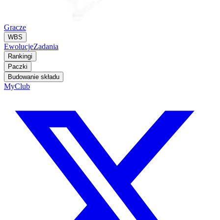
Gracze
WBS
Ewolucje
Zadania
Rankingi
Paczki
Budowanie składu
MyClub