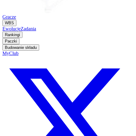
Gracze
WBS
Ewolucje
Zadania
Rankingi
Paczki
Budowanie składu
MyClub