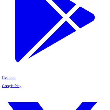
Get it on
Google Play