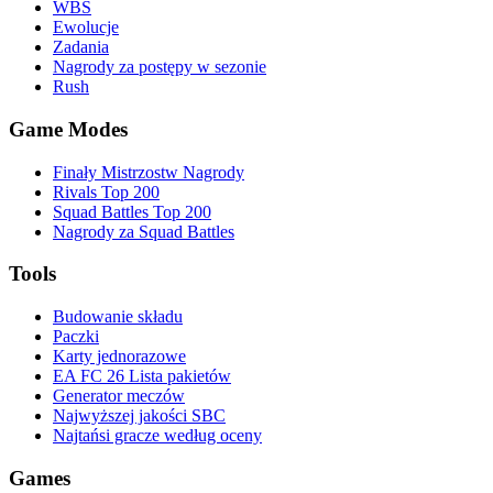
WBS
Ewolucje
Zadania
Nagrody za postępy w sezonie
Rush
Game Modes
Finały Mistrzostw Nagrody
Rivals Top 200
Squad Battles Top 200
Nagrody za Squad Battles
Tools
Budowanie składu
Paczki
Karty jednorazowe
EA FC 26 Lista pakietów
Generator meczów
Najwyższej jakości SBC
Najtańsi gracze według oceny
Games