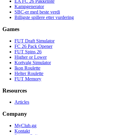
EA FC 26 Pakkeliste
Kampgenerator
SBC-er med beste verdi
Billigste spillere etter vurdering
Games
FUT Draft Simulator
FC 26 Pack Opener
FUT Spins 26
Higher or Lower
Kortvalg Simulator
Ikon Roulette
Helter Roulette
FUT Memory
Resources
Articles
Company
MyClub.gg
Kontakt