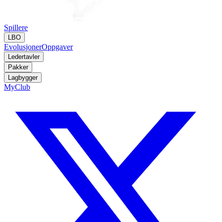
Spillere
LBO
Evolusjoner
Oppgaver
Ledertavler
Pakker
Lagbygger
MyClub