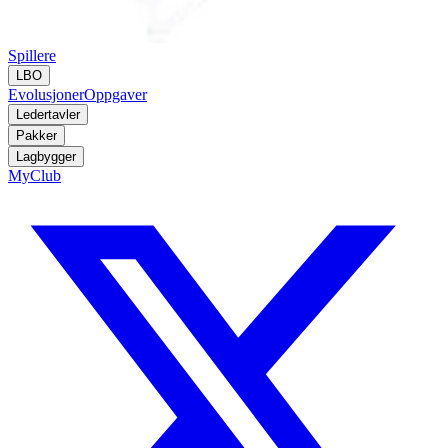
Spillere
LBO
Evolusjoner
Oppgaver
Ledertavler
Pakker
Lagbygger
MyClub