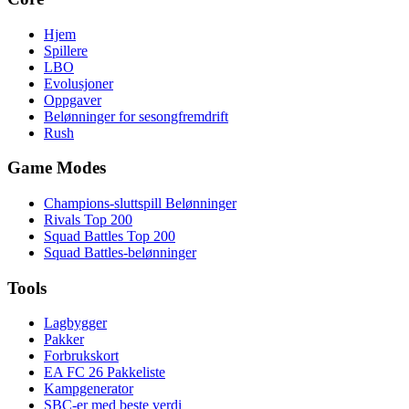
Hjem
Spillere
LBO
Evolusjoner
Oppgaver
Belønninger for sesongfremdrift
Rush
Game Modes
Champions-sluttspill Belønninger
Rivals Top 200
Squad Battles Top 200
Squad Battles-belønninger
Tools
Lagbygger
Pakker
Forbrukskort
EA FC 26 Pakkeliste
Kampgenerator
SBC-er med beste verdi