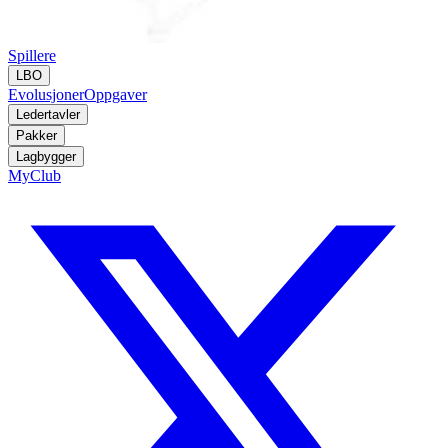
Spillere
LBO
Evolusjoner
Oppgaver
Ledertavler
Pakker
Lagbygger
MyClub