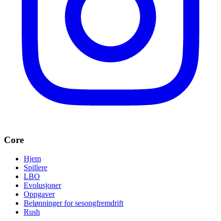
Core
Hjem
Spillere
LBO
Evolusjoner
Oppgaver
Belønninger for sesongfremdrift
Rush