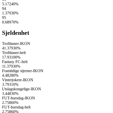
5.17240
%
94
1.37930
%
95
0.68970
%
Sjeldenhet
Troftitaner-IKON
41.37930
%
Troftitaner-helt
17.93100
%
Fantasy FC-helt
11.37930
%
Framtidige stjerner-IKON
4.48280
%
Vinterjokere-IKON
3.79310
%
Utslagskongelige-IKON
3.44830
%
FUT-bursdag-IKON
2.75860
%
FUT-bursdag-helt
2.75860
%