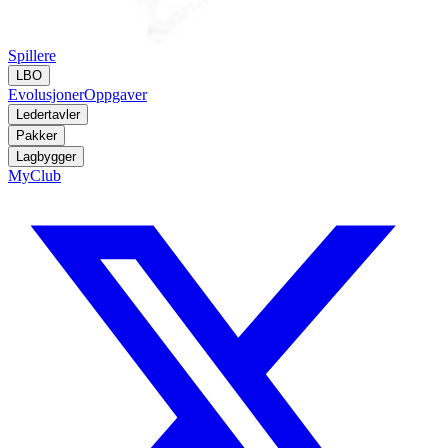
Spillere
LBO
Evolusjoner
Oppgaver
Ledertavler
Pakker
Lagbygger
MyClub