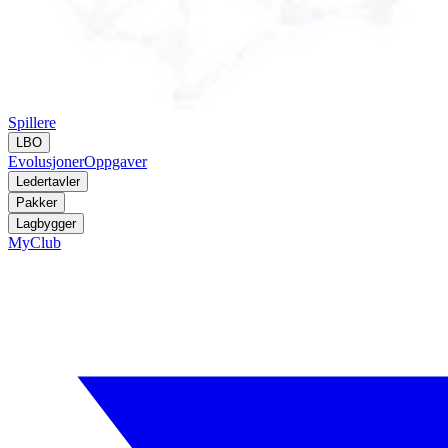
Spillere
LBO
Evolusjoner
Oppgaver
Ledertavler
Pakker
Lagbygger
MyClub