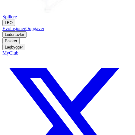
Spillere
LBO
Evolusjoner
Oppgaver
Ledertavler
Pakker
Lagbygger
MyClub