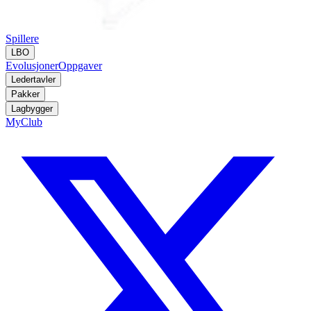
Spillere
LBO
Evolusjoner
Oppgaver
Ledertavler
Pakker
Lagbygger
MyClub