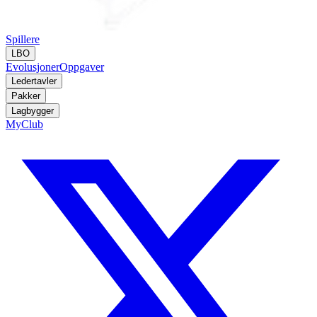
Spillere
LBO
Evolusjoner
Oppgaver
Ledertavler
Pakker
Lagbygger
MyClub