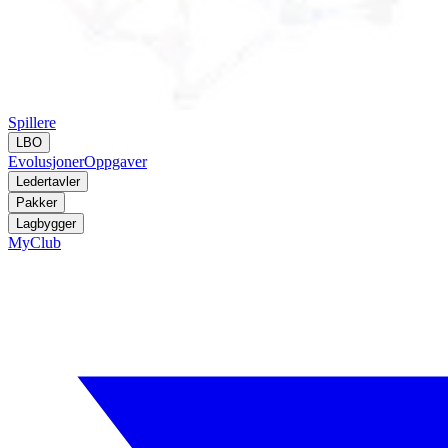
Spillere
LBO
Evolusjoner
Oppgaver
Ledertavler
Pakker
Lagbygger
MyClub