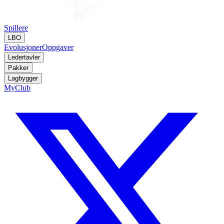
Spillere
LBO
Evolusjoner
Oppgaver
Ledertavler
Pakker
Lagbygger
MyClub