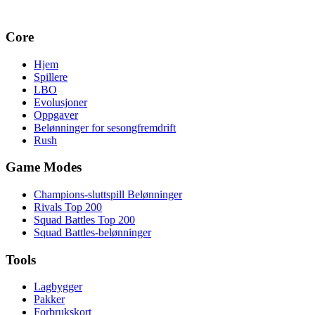
Core
Hjem
Spillere
LBO
Evolusjoner
Oppgaver
Belønninger for sesongfremdrift
Rush
Game Modes
Champions-sluttspill Belønninger
Rivals Top 200
Squad Battles Top 200
Squad Battles-belønninger
Tools
Lagbygger
Pakker
Forbrukskort