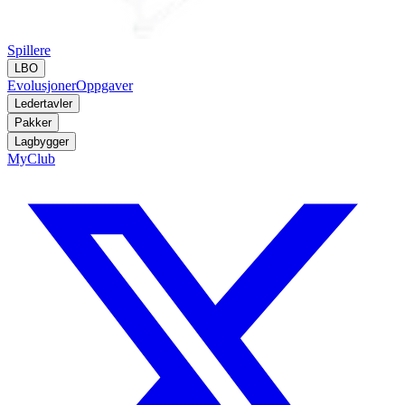
Spillere
LBO
Evolusjoner
Oppgaver
Ledertavler
Pakker
Lagbygger
MyClub