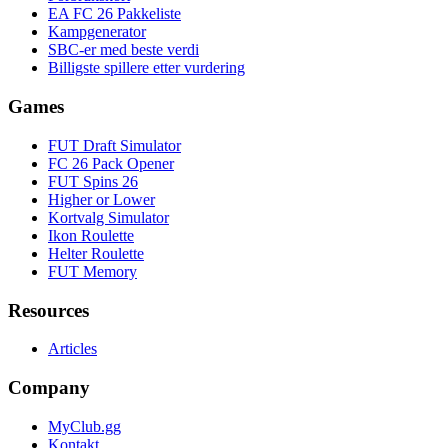
EA FC 26 Pakkeliste
Kampgenerator
SBC-er med beste verdi
Billigste spillere etter vurdering
Games
FUT Draft Simulator
FC 26 Pack Opener
FUT Spins 26
Higher or Lower
Kortvalg Simulator
Ikon Roulette
Helter Roulette
FUT Memory
Resources
Articles
Company
MyClub.gg
Kontakt