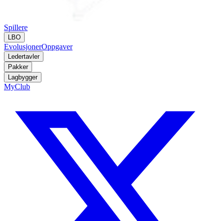
Spillere
LBO
Evolusjoner
Oppgaver
Ledertavler
Pakker
Lagbygger
MyClub