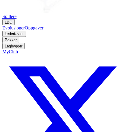
Spillere
LBO
Evolusjoner
Oppgaver
Ledertavler
Pakker
Lagbygger
MyClub