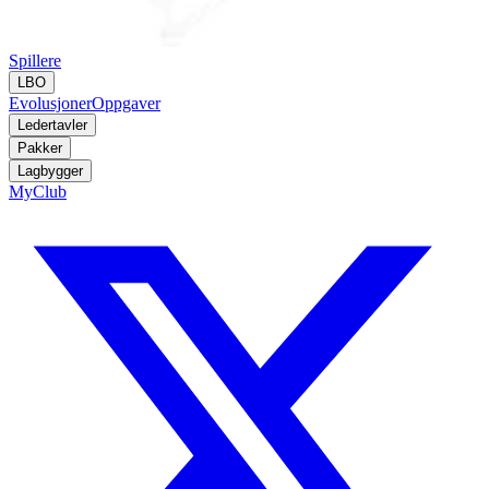
Spillere
LBO
Evolusjoner
Oppgaver
Ledertavler
Pakker
Lagbygger
MyClub