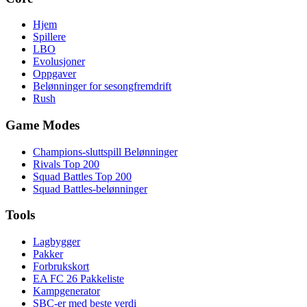
Hjem
Spillere
LBO
Evolusjoner
Oppgaver
Belønninger for sesongfremdrift
Rush
Game Modes
Champions-sluttspill Belønninger
Rivals Top 200
Squad Battles Top 200
Squad Battles-belønninger
Tools
Lagbygger
Pakker
Forbrukskort
EA FC 26 Pakkeliste
Kampgenerator
SBC-er med beste verdi