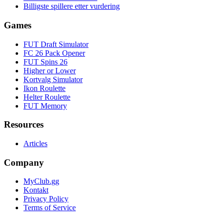
Billigste spillere etter vurdering
Games
FUT Draft Simulator
FC 26 Pack Opener
FUT Spins 26
Higher or Lower
Kortvalg Simulator
Ikon Roulette
Helter Roulette
FUT Memory
Resources
Articles
Company
MyClub.gg
Kontakt
Privacy Policy
Terms of Service