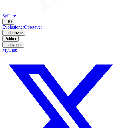
Spillere
LBO
Evolusjoner
Oppgaver
Ledertavler
Pakker
Lagbygger
MyClub