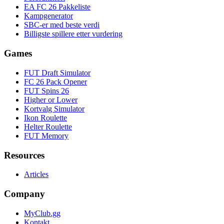
EA FC 26 Pakkeliste
Kampgenerator
SBC-er med beste verdi
Billigste spillere etter vurdering
Games
FUT Draft Simulator
FC 26 Pack Opener
FUT Spins 26
Higher or Lower
Kortvalg Simulator
Ikon Roulette
Helter Roulette
FUT Memory
Resources
Articles
Company
MyClub.gg
Kontakt