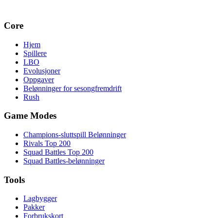
Core
Hjem
Spillere
LBO
Evolusjoner
Oppgaver
Belønninger for sesongfremdrift
Rush
Game Modes
Champions-sluttspill Belønninger
Rivals Top 200
Squad Battles Top 200
Squad Battles-belønninger
Tools
Lagbygger
Pakker
Forbrukskort