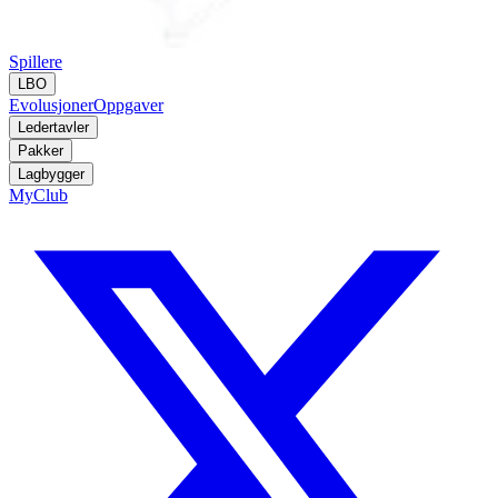
Spillere
LBO
Evolusjoner
Oppgaver
Ledertavler
Pakker
Lagbygger
MyClub