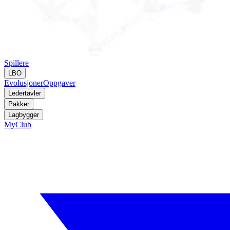
Spillere
LBO
Evolusjoner
Oppgaver
Ledertavler
Pakker
Lagbygger
MyClub