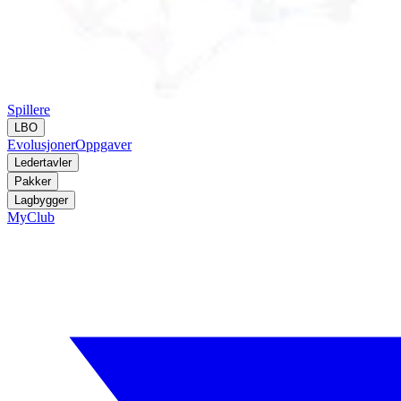
Spillere
LBO
Evolusjoner
Oppgaver
Ledertavler
Pakker
Lagbygger
MyClub