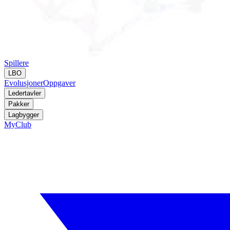
Spillere
LBO
Evolusjoner
Oppgaver
Ledertavler
Pakker
Lagbygger
MyClub