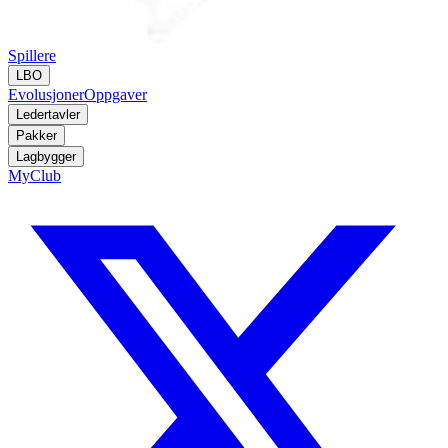
Spillere
LBO
Evolusjoner
Oppgaver
Ledertavler
Pakker
Lagbygger
MyClub