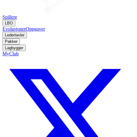
Spillere
LBO
Evolusjoner
Oppgaver
Ledertavler
Pakker
Lagbygger
MyClub