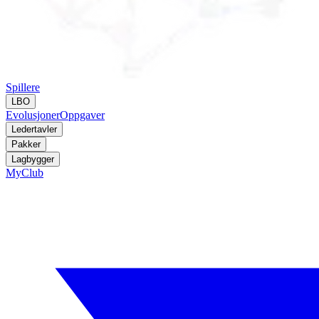
Spillere
LBO
Evolusjoner
Oppgaver
Ledertavler
Pakker
Lagbygger
MyClub