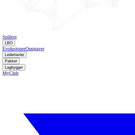
Spillere
LBO
Evolusjoner
Oppgaver
Ledertavler
Pakker
Lagbygger
MyClub