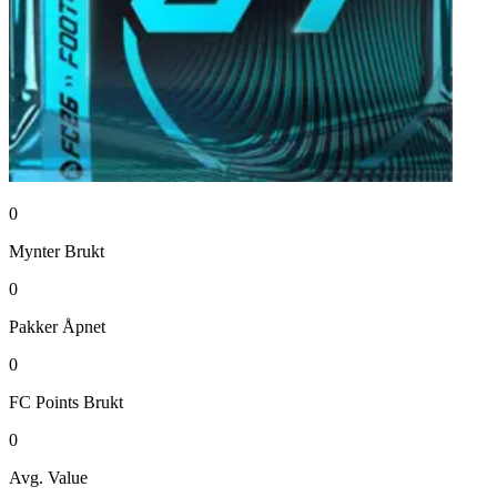
0
Mynter
Brukt
0
Pakker
Åpnet
0
FC Points
Brukt
0
Avg. Value