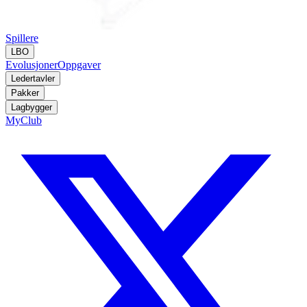
Spillere
LBO
Evolusjoner
Oppgaver
Ledertavler
Pakker
Lagbygger
MyClub