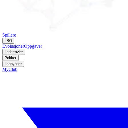
Spillere
LBO
Evolusjoner
Oppgaver
Ledertavler
Pakker
Lagbygger
MyClub