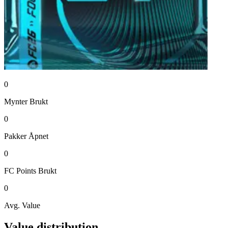
0
Mynter
Brukt
0
Pakker
Åpnet
0
FC Points
Brukt
0
Avg. Value
Value distribution