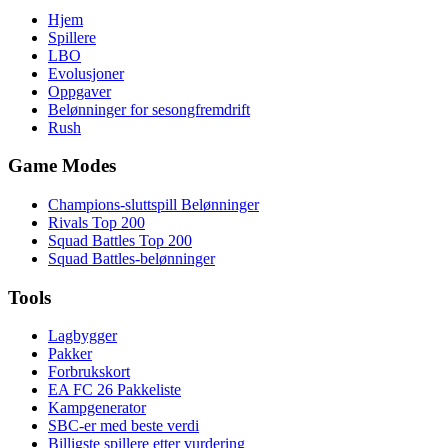
Hjem
Spillere
LBO
Evolusjoner
Oppgaver
Belønninger for sesongfremdrift
Rush
Game Modes
Champions-sluttspill Belønninger
Rivals Top 200
Squad Battles Top 200
Squad Battles-belønninger
Tools
Lagbygger
Pakker
Forbrukskort
EA FC 26 Pakkeliste
Kampgenerator
SBC-er med beste verdi
Billigste spillere etter vurdering