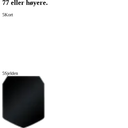
77 eller høyere.
5
Kort
5
Sjelden