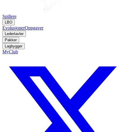
Spillere
LBO
Evolusjoner
Oppgaver
Ledertavler
Pakker
Lagbygger
MyClub