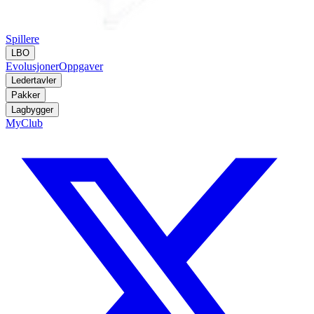
Spillere
LBO
Evolusjoner
Oppgaver
Ledertavler
Pakker
Lagbygger
MyClub