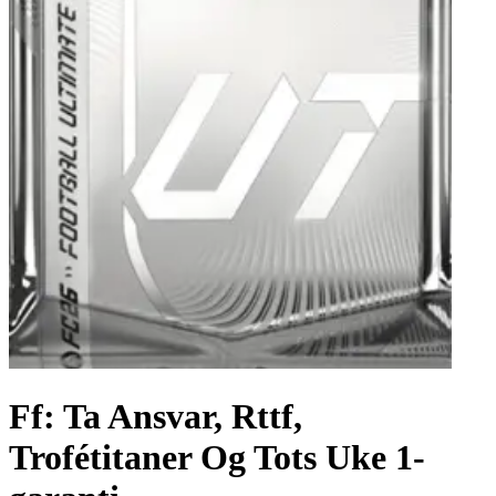
Ff: Ta Ansvar, Rttf,
Trofétitaner Og Tots Uke 1-