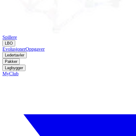
Spillere
LBO
Evolusjoner
Oppgaver
Ledertavler
Pakker
Lagbygger
MyClub