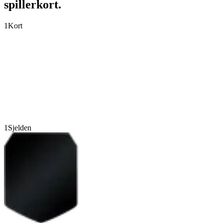
spillerkort.
1
Kort
1
Sjelden