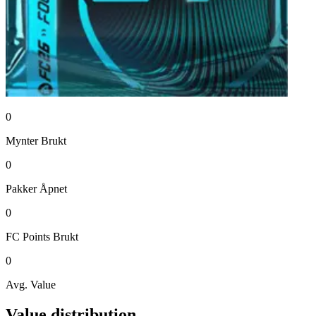
0
Mynter
Brukt
0
Pakker
Åpnet
0
FC Points
Brukt
0
Avg. Value
Value distribution