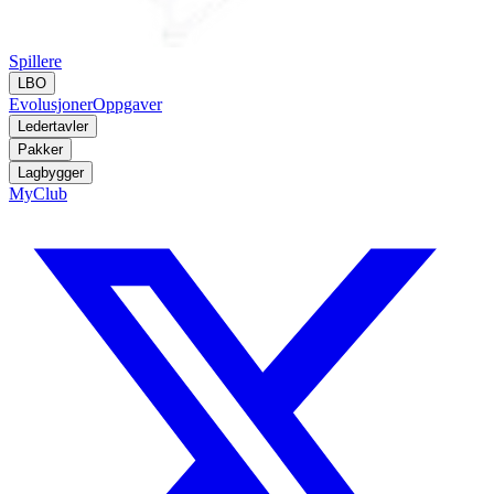
Spillere
LBO
Evolusjoner
Oppgaver
Ledertavler
Pakker
Lagbygger
MyClub