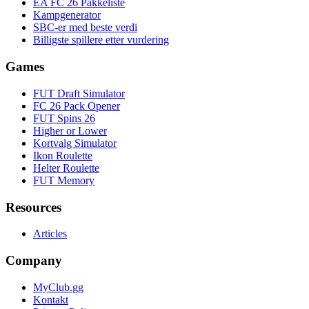
EA FC 26 Pakkeliste
Kampgenerator
SBC-er med beste verdi
Billigste spillere etter vurdering
Games
FUT Draft Simulator
FC 26 Pack Opener
FUT Spins 26
Higher or Lower
Kortvalg Simulator
Ikon Roulette
Helter Roulette
FUT Memory
Resources
Articles
Company
MyClub.gg
Kontakt