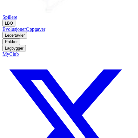
Spillere
LBO
Evolusjoner
Oppgaver
Ledertavler
Pakker
Lagbygger
MyClub